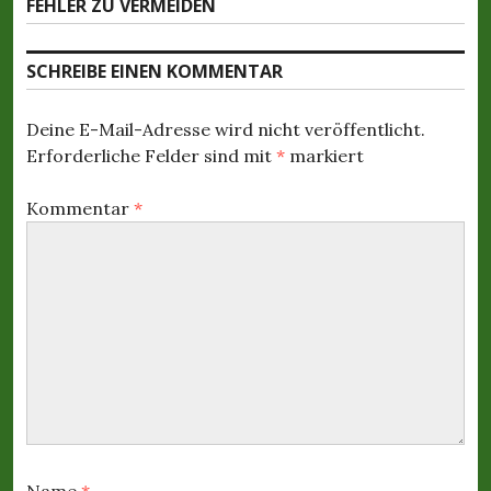
FEHLER ZU VERMEIDEN
ä
r
r
c
i
a
h
SCHREIBE EINEN KOMMENTAR
g
s
g
e
t
r
s
Deine E-Mail-Adresse wird nicht veröffentlicht.
e
B
Erforderliche Felder sind mit
*
markiert
r
-
e
B
i
N
Kommentar
*
e
t
i
a
r
t
a
v
r
g
a
i
:
g
g
:
a
t
Name
*