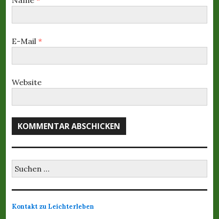
i
o
n
E-Mail
*
Website
S
u
c
h
e
Kontakt zu Leichterleben
n
a