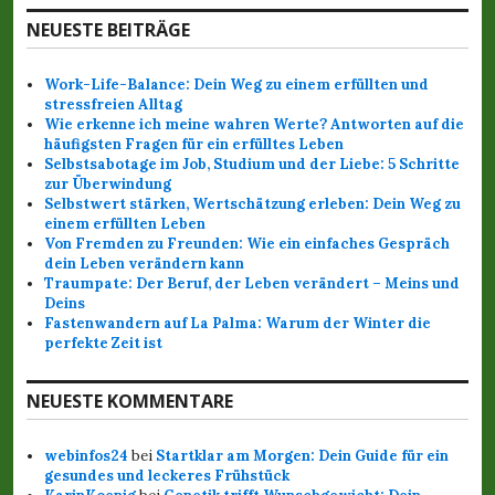
c
NEUESTE BEITRÄGE
h
:
Work-Life-Balance: Dein Weg zu einem erfüllten und
stressfreien Alltag
Wie erkenne ich meine wahren Werte? Antworten auf die
häufigsten Fragen für ein erfülltes Leben
Selbstsabotage im Job, Studium und der Liebe: 5 Schritte
zur Überwindung
Selbstwert stärken, Wertschätzung erleben: Dein Weg zu
einem erfüllten Leben
Von Fremden zu Freunden: Wie ein einfaches Gespräch
dein Leben verändern kann
Traumpate: Der Beruf, der Leben verändert – Meins und
Deins
Fastenwandern auf La Palma: Warum der Winter die
perfekte Zeit ist
NEUESTE KOMMENTARE
webinfos24
bei
Startklar am Morgen: Dein Guide für ein
gesundes und leckeres Frühstück