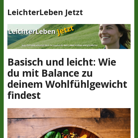
Z
LeichterLeben Jetzt
u
m
I
n
h
a
l
Basisch und leicht: Wie
t
du mit Balance zu
s
p
deinem Wohlfühlgewicht
r
findest
i
n
g
e
n