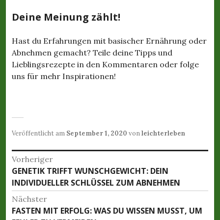
Deine Meinung zählt!
Hast du Erfahrungen mit basischer Ernährung oder
Abnehmen gemacht? Teile deine Tipps und
Lieblingsrezepte in den Kommentaren oder folge
uns für mehr Inspirationen!
Veröffentlicht am
September 1, 2020
von
leichterleben
B
Vorheriger
GENETIK TRIFFT WUNSCHGEWICHT: DEIN
V
e
INDIVIDUELLER SCHLÜSSEL ZUM ABNEHMEN
o
i
r
Nächster
h
t
FASTEN MIT ERFOLG: WAS DU WISSEN MUSST, UM
N
e