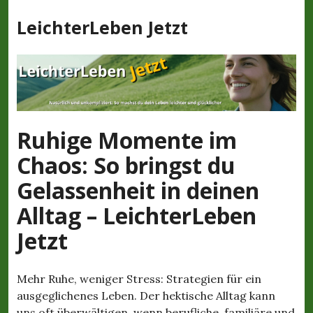
Z
LeichterLeben Jetzt
u
m
I
n
h
a
l
Ruhige Momente im
t
Chaos: So bringst du
s
p
Gelassenheit in deinen
r
Alltag – LeichterLeben
i
n
Jetzt
g
e
n
Mehr Ruhe, weniger Stress: Strategien für ein
ausgeglichenes Leben. Der hektische Alltag kann
uns oft überwältigen, wenn berufliche, familiäre und