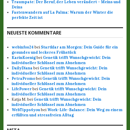
Traumpate: Der Beruf, der Leben verändert – Meins und
o
Deins
Fastenwandern auf La Palma: Warum der Winter die
n
perfekte Zeit ist
NEUESTE KOMMENTARE
webinfos24
bei
Startklar am Morgen: Dein Guide für ein
gesundes und leckeres Frühstück
KarinKoenig
bei
Genetik trifft Wunschgewicht: Dein
individueller Schlüssel zum Abnehmen
DailyDiana
bei
Genetik trifft Wunschgewicht: Dein
individueller Schlüssel zum Abnehmen
PetraPromo
bei
Genetik trifft Wunschgewicht: Dein
individueller Schlüssel zum Abnehmen
LifePower
bei
Genetik trifft Wunschgewicht: Dein
individueller Schlüssel zum Abnehmen
Katja M.
bei
Genetik trifft Wunschgewicht: Dein
individueller Schlüssel zum Abnehmen
WebTipps4you
bei
Work-Life-Balance: Dein Weg zu einem
erfüllten und stressfreien Alltag