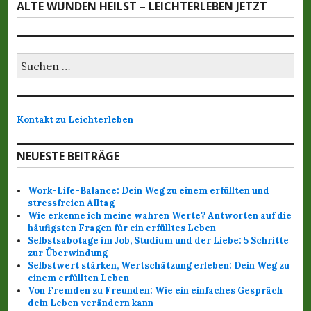
r
ALTE WUNDEN HEILST – LEICHTERLEBEN JETZT
ä
i
a
c
g
h
g
e
s
S
r
s
t
u
B
c
e
-
h
e
r
e
i
N
Kontakt zu Leichterleben
B
n
t
a
e
a
c
r
NEUESTE BEITRÄGE
i
h
a
v
t
:
g
r
Work-Life-Balance: Dein Weg zu einem erfüllten und
i
:
stressfreien Alltag
a
Wie erkenne ich meine wahren Werte? Antworten auf die
g
g
häufigsten Fragen für ein erfülltes Leben
:
Selbstsabotage im Job, Studium und der Liebe: 5 Schritte
a
zur Überwindung
Selbstwert stärken, Wertschätzung erleben: Dein Weg zu
t
einem erfüllten Leben
Von Fremden zu Freunden: Wie ein einfaches Gespräch
i
dein Leben verändern kann