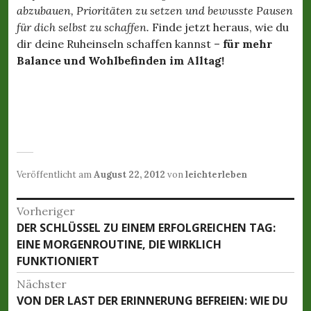
abzubauen, Prioritäten zu setzen und bewusste Pausen
für dich selbst zu schaffen.
Finde jetzt heraus, wie du
dir deine Ruheinseln schaffen kannst –
für mehr
Balance und Wohlbefinden im Alltag!
Veröffentlicht am
August 22, 2012
von
leichterleben
B
Vorheriger
DER SCHLÜSSEL ZU EINEM ERFOLGREICHEN TAG:
V
e
EINE MORGENROUTINE, DIE WIRKLICH
o
i
FUNKTIONIERT
r
h
t
Nächster
e
VON DER LAST DER ERINNERUNG BEFREIEN: WIE DU
N
r